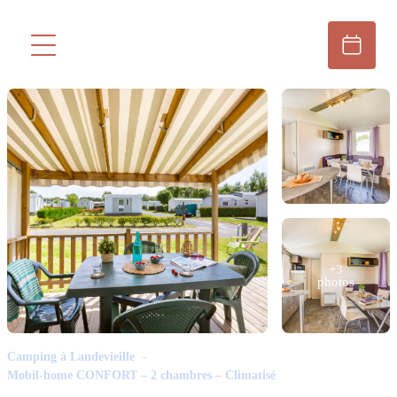
+3
photos
Camping à Landevieille
Mobil-home CONFORT – 2 chambres – Climatisé