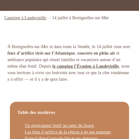
Camping à Landevieille
14 juillet à Bretignolles-sur-Mer
À Bretignolles-sur-Mer et dans toute la Vendée, le 14 juillet rime avec
feux d’artifice
tirés sur l’Atlantique
,
concerts
en plein air
et
ambiance populaire qui réunit familles et vacanciers autour d’un
même élan festif. Depuis
le camping l’Évasion à Landevieille
, nous
vous invitons à vivre ces festivités avec tout ce que la côte vendéenne
a à offrir — et il y a de quoi faire.
Table des matières
Un programme festif au cœur du bourg
Les feux d’artifice de la région à ne pas manquer
Saint-Gilles-Croix-de-Vie et ses alentours