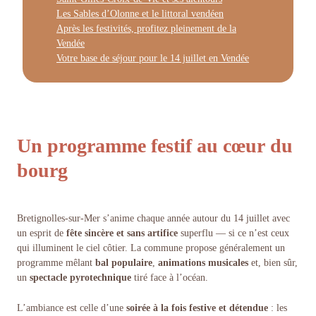
Les Sables d’Olonne et le littoral vendéen
Après les festivités, profitez pleinement de la
Vendée
Votre base de séjour pour le 14 juillet en Vendée
Un programme festif au cœur du
bourg
Bretignolles-sur-Mer s’anime chaque année autour du 14 juillet avec
un esprit de
fête sincère et sans artifice
superflu — si ce n’est ceux
qui illuminent le ciel côtier. La commune propose généralement un
programme mêlant
bal populaire
,
animations
musicales
et, bien sûr,
un
spectacle pyrotechnique
tiré face à l’océan.
L’ambiance est celle d’une
soirée à la fois festive et détendue
: les