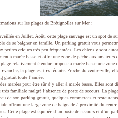
rmations sur les plages de Brétignolles sur Mer :
eillée en Juillet, Août, cette plage sauvage est un spot de s
ible de se baigner en famille. Un parking gratuit vous permett
 petites criques très peu fréquentées. Les chiens y sont autori
ment à marée basse et offre une zone de pêche aux amateurs de
plage relativement étendue propose à marée basse une zone de
vanche, la plage est très réduite. Proche du centre-ville, elle
g gratuit toute l’année.
 des marées pour être sûr d’y aller à marée basse. Elles sont di
 très familiale malgré l’absence de poste de secours. La plag
iveau de son parking gratuit, quelques commerces et restaurants
liale offrant une large zone de baignade à proximité du centre
nes. Cette plage est équipée d’un poste de secours et d’un par