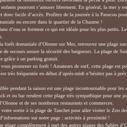
s enfants pourront s’amuser librement. En général, la mer y est
t donc facile d’accès. Profitez de la journée à la Paracou pou
omaniale ou encore dans le quartier de la Chaume !
plans d’eau se forment ce qui est idéale pour les plus petits.
n.
a forêt domaniale d’Olonne sur Mer, retrouvez une plage sa
e de secours assure la sécurité des baigneurs. La plage de Sau
le grâce à un parking gratuit.
r vous promener en forêt ! Amateurs de surf, cette plage est p
est très fréquentée en début d’après-midi n’hésitez pas à prévo
illée pendant la saison est une plage incontournable pour les 
ck et ou bar rendent cette plage très sympathique pour une jo
 d’Olonne et de ses nombreux restaurants et commerces.
 votre sortie à la plage de Tanchet pour aller visiter le Zoo d
d’informations sur notre page : activités à proximité !
ne plage complètement à part des autres plages des Sables d’O