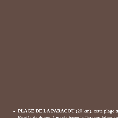
PLAGE DE LA PARACOU
(20 km), cette plage t
Bordée de dunes, à marée basse la Paracou laisse ap