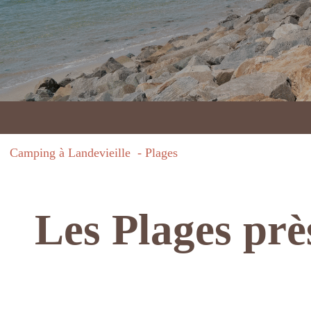
Camping à Landevieille
Plages
Les Plages prè