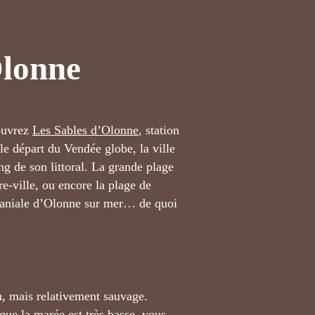
Olonne
ouvrez
Les Sables d’Olonne
, station
e départ du Vendée globe, la ville
ng de son littoral. La grande plage
e-ville, ou encore la plage de
omaniale d’Olonne sur mer… de quoi
on, mais relativement sauvage.
que la marée est très basse, vous