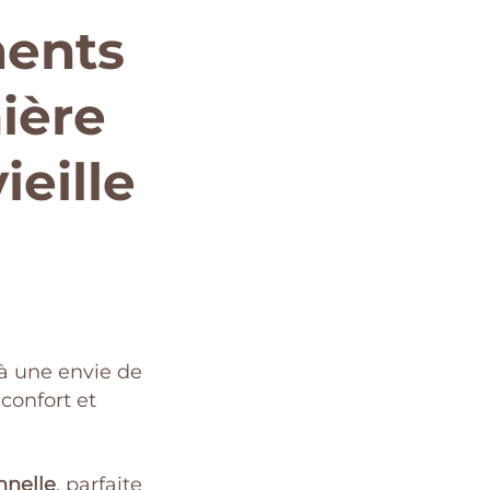
ents
ière
eille
à une envie de
 confort et
nnelle
, parfaite