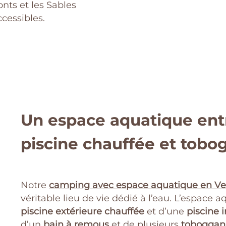
nts et les Sables
cessibles.
Un espace aquatique ent
piscine chauffée et tobo
Notre
camping avec espace aquatique en V
véritable lieu de vie dédié à l’eau. L’espace
piscine extérieure chauffée
et d’une
piscine 
d’un
bain à remous
et de plusieurs
toboggan