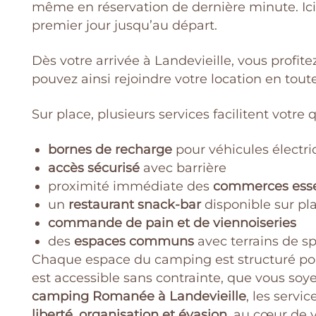
même en réservation de dernière minute. Ici,
premier jour jusqu’au départ.
Dès votre arrivée à Landevieille, vous profit
pouvez ainsi rejoindre votre location en tou
Sur place, plusieurs services facilitent votre 
bornes de recharge
pour véhicules électr
accès sécurisé
avec barrière
proximité immédiate des
commerces esse
un
restaurant snack-bar
disponible sur pl
commande de pain et de viennoiseries
des
espaces communs
avec terrains de sp
Chaque espace du camping est structuré pour o
est accessible sans contrainte, que vous soy
camping Romanée à Landevieille
, les servi
liberté, organisation et évasion
, au cœur de 