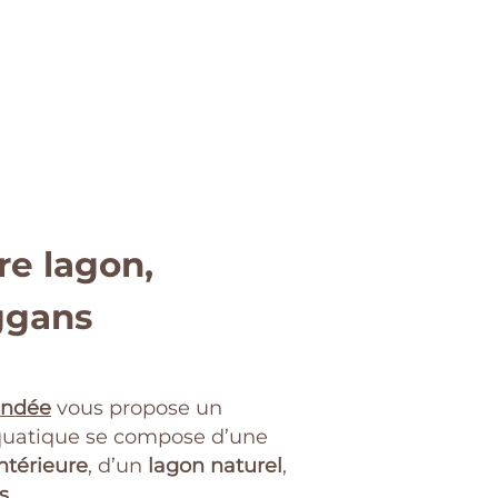
re lagon,
ggans
endée
vous propose un
 aquatique se compose d’une
intérieure
, d’un
lagon naturel
,
s
.