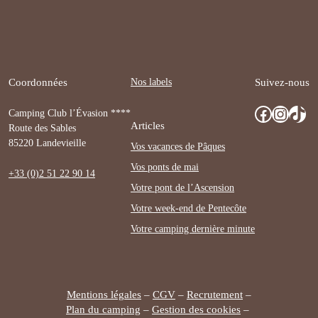
Nos labels
Coordonnées
Suivez-nous
Facebook
Instagram
TikTok
Camping Club l’Évasion ****
Articles
Route des Sables
85220 Landevieille
Vos vacances de Pâques
Vos ponts de mai
+33 (0)2 51 22 90 14
Votre pont de l’Ascension
Votre week-end de Pentecôte
Votre camping dernière minute
Mentions légales
–
CGV
–
Recrutement
–
Plan du camping
–
Gestion des cookies
–