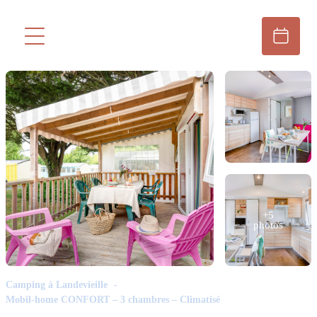
+5
photos
Camping à Landevieille
Mobil-home CONFORT – 3 chambres – Climatisé